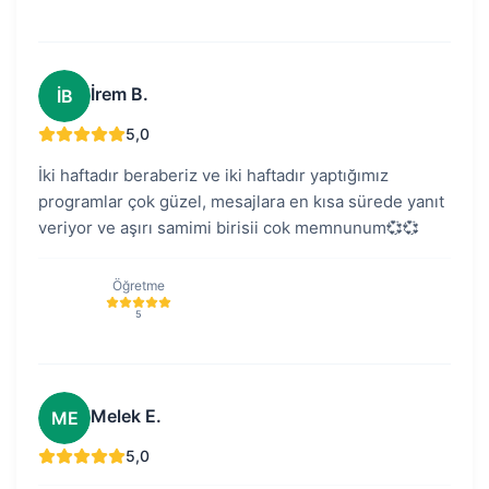
İrem B.
İB
5,0
İki haftadır beraberiz ve iki haftadır yaptığımız
programlar çok güzel, mesajlara en kısa sürede yanıt
veriyor ve aşırı samimi birisii cok memnunum💞💞
Öğretme
5
Melek E.
ME
5,0