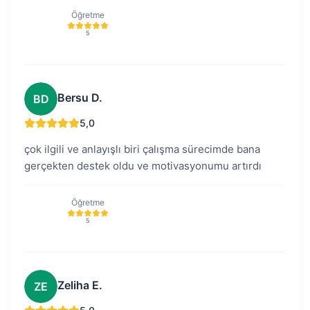
Öğretme
5
Bersu D.
BD
5,0
çok ilgili ve anlayışlı biri çalışma sürecimde bana
gerçekten destek oldu ve motivasyonumu artırdı
Öğretme
5
Zeliha E.
ZE