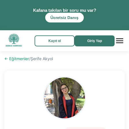
Kafana takılan bir soru mu var?
Ücretsiz Danış
Kayıt ol
Giriş Yap
← Eğitmenler
/
Şerife Akyol