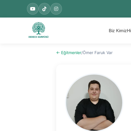
Biz Kimiz
Hi
← Eğitmenler
/
Ömer Faruk Var