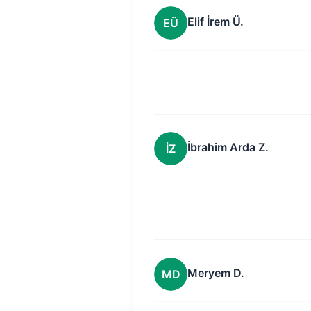
Elif İrem Ü.
EÜ
İbrahim Arda Z.
İZ
Meryem D.
MD