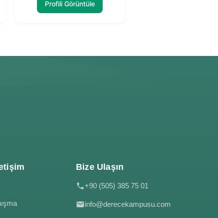
Profili Görüntüle
etişim
Bize Ulaşın
+90 (505) 385 75 01
nışma
info@derecekampusu.com