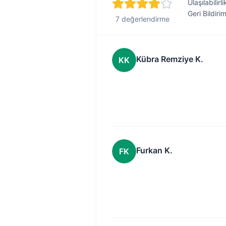
Ulaşılabilirli
Geri Bildiri
7 değerlendirme
Kübra Remziye K.
KK
Furkan K.
FK