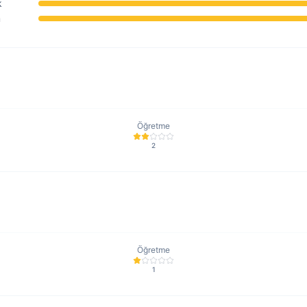
k
m
Öğretme
2
Öğretme
1