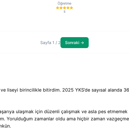
Öğretme
5
Sayfa 1 / 2
Sonraki →
 liseyi birincilikle bitirdim. 2025 YKS’de sayısal alanda 368.
aşarıya ulaşmak için düzenli çalışmak ve asla pes etmemek g
ttim. Yorulduğum zamanlar oldu ama hiçbir zaman vazgeçme
ümkün.