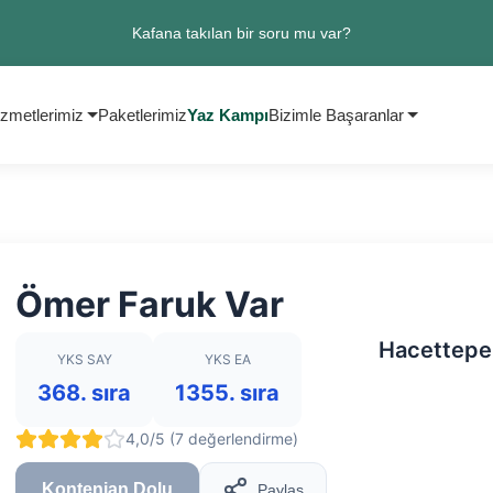
Kafana takılan bir soru mu var?
zmetlerimiz
Paketlerimiz
Yaz Kampı
Bizimle Başaranlar
Ömer Faruk Var
Hacettepe 
YKS SAY
YKS EA
368. sıra
1355. sıra
4,0/5 (7 değerlendirme)
Kontenjan Dolu
Paylaş