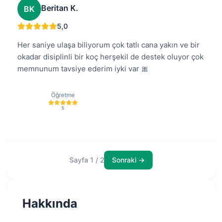
Beritan K.
BK
5,0
Her saniye ulaşa biliyorum çok tatlı cana yakın ve bir
okadar disiplinli bir koç herşekil de destek oluyor çok
memnunum tavsiye ederim iyki var 🎀
Öğretme
5
Sayfa 1 / 2
Sonraki →
Hakkında