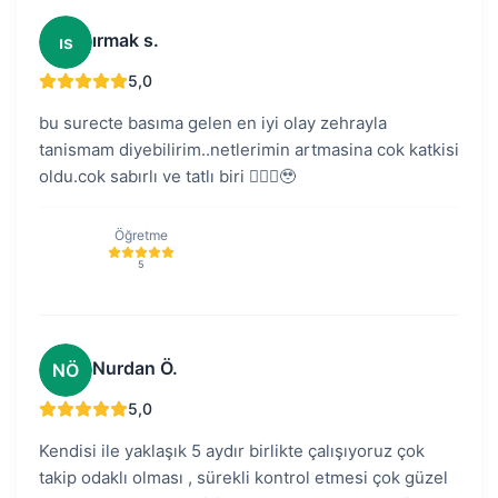
ırmak s.
ıs
5,0
bu surecte basıma gelen en iyi olay zehrayla
tanismam diyebilirim..netlerimin artmasina cok katkisi
oldu.cok sabırlı ve tatlı biri 🧚🏼‍♀️🥹
Öğretme
5
Nurdan Ö.
NÖ
5,0
Kendisi ile yaklaşık 5 aydır birlikte çalışıyoruz çok
takip odaklı olması , sürekli kontrol etmesi çok güzel