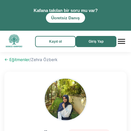
Kafana takılan bir soru mu var?
Ücretsiz Danış
Kayıt ol
Giriş Yap
← Eğitmenler
/
Zehra Özberk