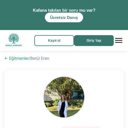
Kafana takılan bir soru mu var?
Ücretsiz Danış
Kayıt ol
Giriş Yap
← Eğitmenler
/
Betül Eren