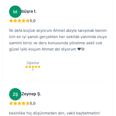
büşra t.
bt
5,0
İlk defa koçluk alıyorum Ahmet abiyle tanışmak benim
icin en iyi şanstı gerçekten her sekilde yanımda oluyo
samimi birisi ve ders konusunda yönetme sekli cok
güzel iyiki koçum Ahmet abi diyorum ❤️🌺
Öğretme
5
Zeynep Ş.
ZŞ
5,0
kesinlike hiç düşünmeden alın, vakit kaybetmetin!