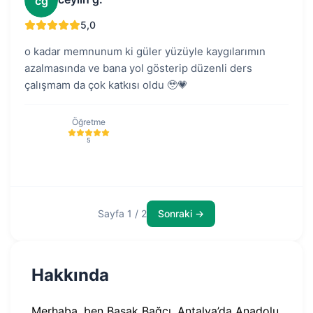
cg
5,0
o kadar memnunum ki güler yüzüyle kaygılarımın
azalmasında ve bana yol gösterip düzenli ders
çalışmam da çok katkısı oldu 🥹💗
Öğretme
5
Sayfa 1 / 2
Sonraki →
Hakkında
Merhaba, ben Başak Bağcı. Antalya’da Anadolu