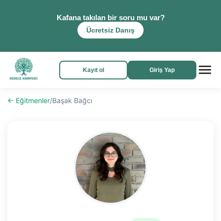
Kafana takılan bir soru mu var?
Ücretsiz Danış
Kayıt ol
Giriş Yap
← Eğitmenler
/
Başak Bağcı