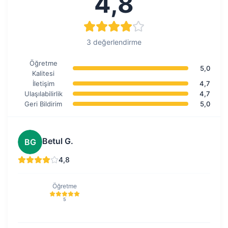
4,8
3 değerlendirme
Öğretme
5,0
Kalitesi
İletişim
4,7
Ulaşılabilirlik
4,7
Geri Bildirim
5,0
Betul G.
BG
4,8
Öğretme
5