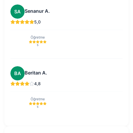
Senanur A.
SA
5,0
Öğretme
5
Beritan A.
BA
4,8
Öğretme
5