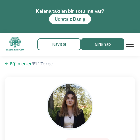
Kafana takılan bir soru mu var?
Ücretsiz Danış
Kayıt ol
Giriş Yap
← Eğitmenler
/
Elif Tekçe