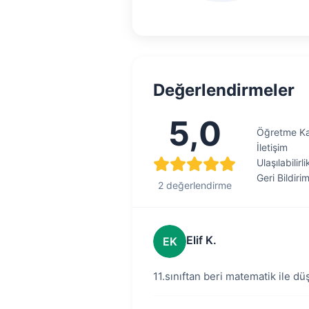
Değerlendirmeler
5,0
Öğretme Kal
İletişim
Ulaşılabilirli
Geri Bildiri
2 değerlendirme
Elif K.
EK
11.sınıftan beri matematik ile d