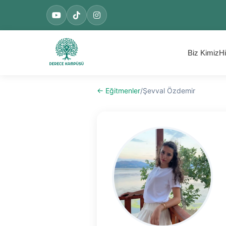
Biz Kimiz
Hi
← Eğitmenler
/
Şevval Özdemir