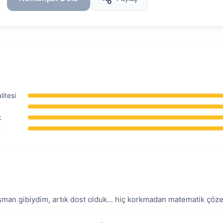
itesi
k
m
üşman gibiydim, artık dost olduk... hiç korkmadan matematik çöz