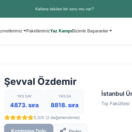
Kafana takılan bir soru mu var?
zmetlerimiz
Paketlerimiz
Yaz Kampı
Bizimle Başaranlar
Şevval Özdemir
İstanbul Ü
YKS SAY
YKS EA
Tıp Fakültesi
4873. sıra
8818. sıra
5,0/5 (2 değerlendirme)
Kontenjan Dolu
Paylaş