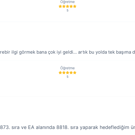
Öğretme
5
ebir ilgi görmek bana çok iyi geldi... artık bu yolda tek başıma 
Öğretme
5
73. sıra ve EA alanında 8818. sıra yaparak hedeflediğim ün