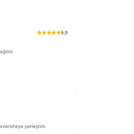
5,0
değilim
iversiteye yerleştim.