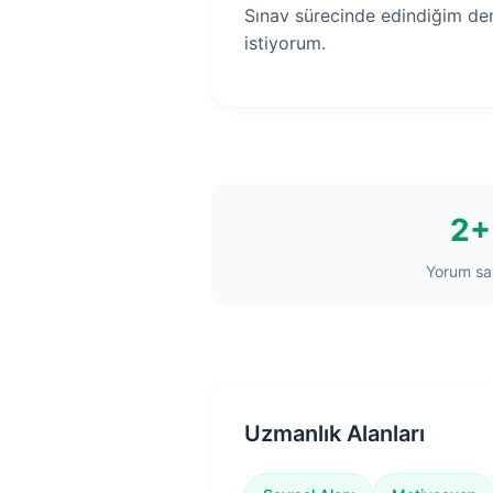
Sınav sürecinde edindiğim dene
istiyorum.
2+
Yorum say
Uzmanlık Alanları