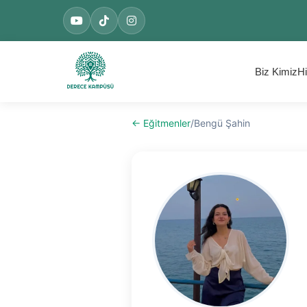
Biz Kimiz
Hi
← Eğitmenler
/
Bengü Şahin