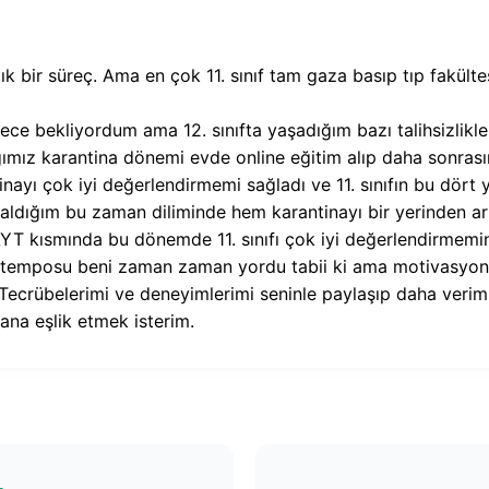
lık bir süreç. Ama en çok 11. sınıf tam gaza basıp tıp fakül
ce bekliyordum ama 12. sınıfta yaşadığım bazı talihsizlikle
dığımız karantina dönemi evde online eğitim alıp daha sonras
ayı çok iyi değerlendirmemi sağladı ve 11. sınıfın bu dört 
ldığım bu zaman diliminde hem karantinayı bir yerinden ar
AYT kısmında bu dönemde 11. sınıfı çok iyi değerlendirmemin 
temposu beni zaman zaman yordu tabii ki ama motivasyon
Tecrübelerimi ve deneyimlerimi seninle paylaşıp daha verim
ana eşlik etmek isterim.