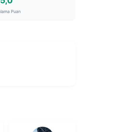
5,0
alama Puan