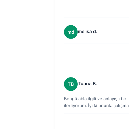
melisa d.
md
Tuana B.
TB
Bengü abla ilgili ve anlayışlı b
ilerliyorum. İyi ki onunla çalışm