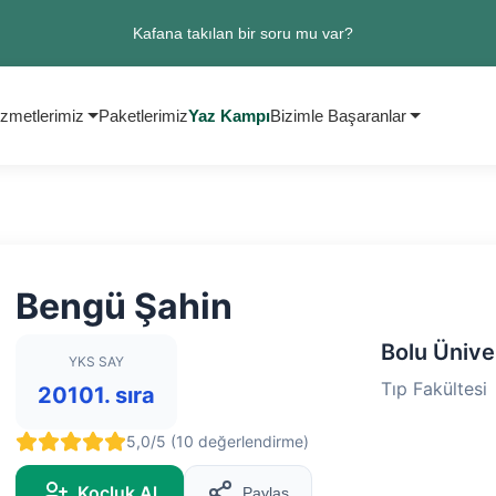
Kafana takılan bir soru mu var?
zmetlerimiz
Paketlerimiz
Yaz Kampı
Bizimle Başaranlar
Bengü Şahin
Bolu Ünive
YKS SAY
Tıp Fakültesi
20101. sıra
5,0/5 (10 değerlendirme)
Koçluk Al
Paylaş