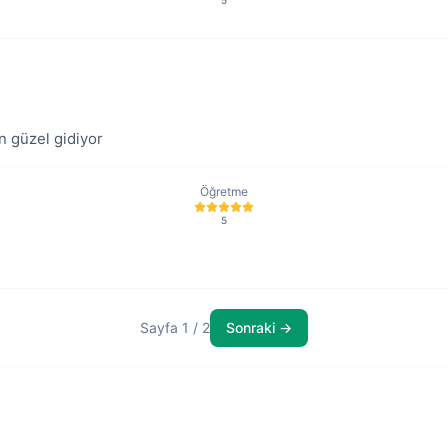
5
in güzel gidiyor
Öğretme
5
Sayfa 1 / 2
Sonraki →