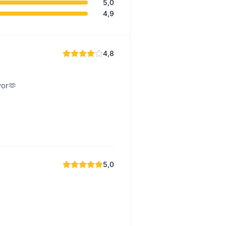
5,0
4,9
4,8
yor🫶
5,0