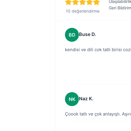
Ulaşılabilirli
Geri Bildiri
10 değerlendirme
Buse D.
BD
kendisi ve dili cok tatli birisi c
Naz K.
NK
Çoook tatlı ve çok anlayışlı. 