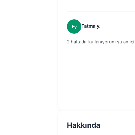
Fatma y.
Fy
2 haftadır kullanıyorum şu an iç
Hakkında