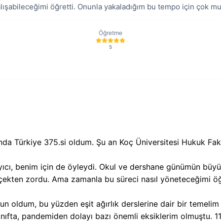
lışabileceğimi öğretti. Onunla yakaladığım bu tempo için çok m
Öğretme
5
ında Türkiye 375.si oldum. Şu an Koç Üniversitesi Hukuk Fa
ayıcı, benim için de öyleydi. Okul ve dershane günümün büyü
çekten zordu. Ama zamanla bu süreci nasıl yöneteceğimi ö
zun oldum, bu yüzden eşit ağırlık derslerine dair bir temel
sınıfta, pandemiden dolayı bazı önemli eksiklerim olmuştu. 11