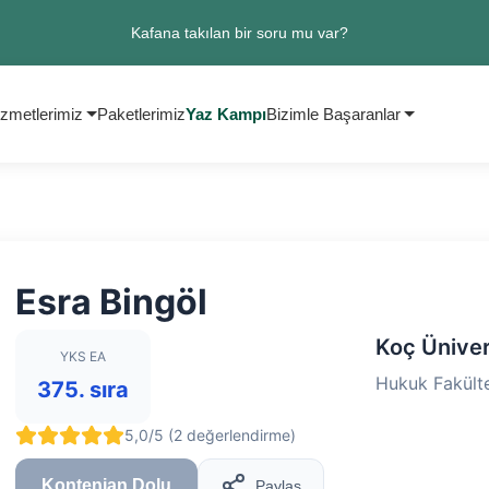
Kafana takılan bir soru mu var?
zmetlerimiz
Paketlerimiz
Yaz Kampı
Bizimle Başaranlar
Esra Bingöl
Koç Üniver
YKS EA
Hukuk Fakülte
375. sıra
5,0/5 (2 değerlendirme)
Kontenjan Dolu
Paylaş