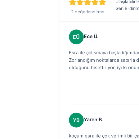
Ulaşılabilirli
Geri Bildiri
2 değerlendirme
Ece Ü.
EÜ
Esra ile çalışmaya başladığımdan 
Zorlandığım noktalarda sabırla
olduğunu hisettiriyor, iyi ki on
Yaren B.
YB
koçum esra ile çok verimli bir 