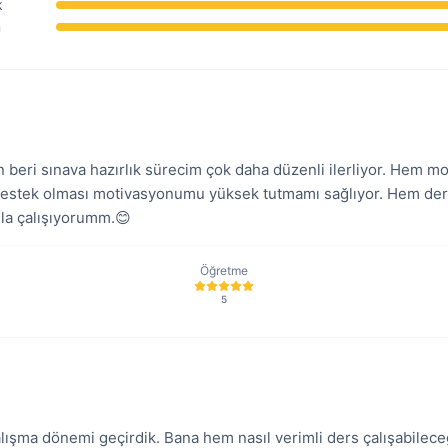
k
m
beri sınava hazırlık sürecim çok daha düzenli ilerliyor. Hem moti
 destek olması motivasyonumu yüksek tutmamı sağlıyor. Hem de
unla çalışıyorumm.😊
Öğretme
5
çalışma dönemi geçirdik. Bana hem nasıl verimli ders çalışabile