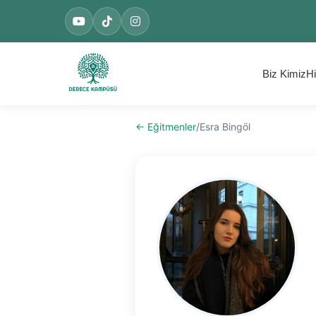
Biz Kimiz
Hi
← Eğitmenler
/
Esra Bingöl