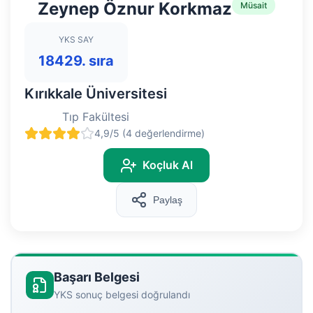
Zeynep Öznur Korkmaz
Müsait
YKS SAY
18429. sıra
Kırıkkale Üniversitesi
Tıp Fakültesi
4,9/5 (4 değerlendirme)
Koçluk Al
Paylaş
Başarı Belgesi
YKS sonuç belgesi doğrulandı