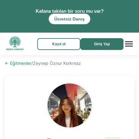
Kafana takılan bir soru mu var?
Ücretsiz Danış
Kayıt ol
Giriş Yap
← Eğitmenler
/
Zeynep Öznur Korkmaz