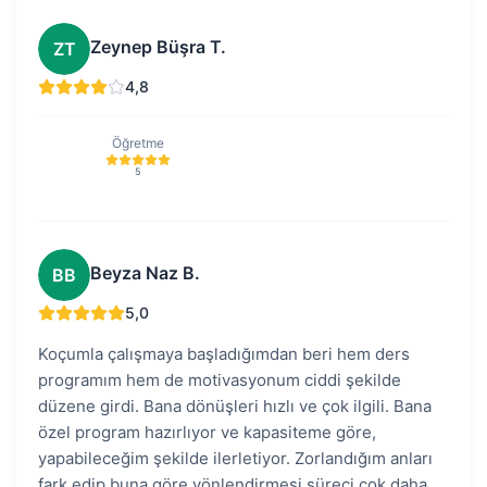
Zeynep Büşra T.
ZT
4,8
Öğretme
5
Beyza Naz B.
BB
5,0
Koçumla çalışmaya başladığımdan beri hem ders
programım hem de motivasyonum ciddi şekilde
düzene girdi. Bana dönüşleri hızlı ve çok ilgili. Bana
özel program hazırlıyor ve kapasiteme göre,
yapabileceğim şekilde ilerletiyor. Zorlandığım anları
fark edip buna göre yönlendirmesi süreci çok daha