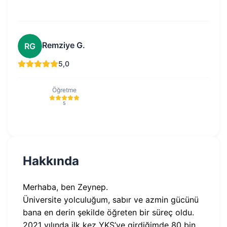
Remziye G.
RG
5,0
Öğretme
5
Hakkında
Merhaba, ben Zeynep.
Üniversite yolculuğum, sabır ve azmin gücünü
bana en derin şekilde öğreten bir süreç oldu.
2021 yılında ilk kez YKS’ye girdiğimde 80 bin