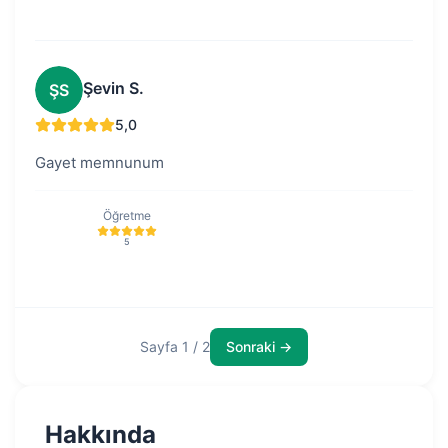
Şevin S.
ŞS
5,0
Gayet memnunum
Öğretme
5
Sayfa 1 / 2
Sonraki →
Hakkında