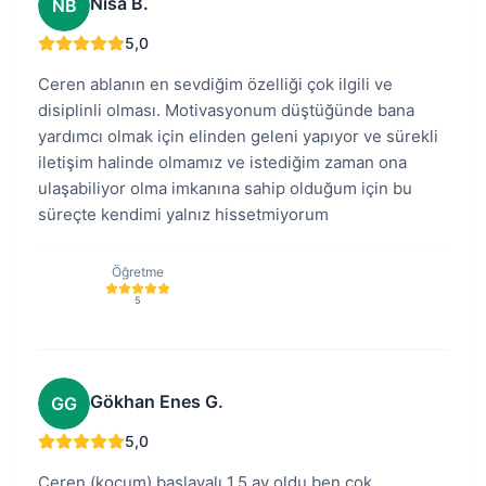
Nisa B.
NB
5,0
Ceren ablanın en sevdiğim özelliği çok ilgili ve
disiplinli olması. Motivasyonum düştüğünde bana
yardımcı olmak için elinden geleni yapıyor ve sürekli
iletişim halinde olmamız ve istediğim zaman ona
ulaşabiliyor olma imkanına sahip olduğum için bu
süreçte kendimi yalnız hissetmiyorum
Öğretme
5
Gökhan Enes G.
GG
5,0
Ceren (koçum) başlayalı 1.5 ay oldu ben cok