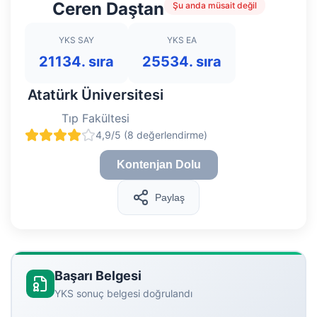
Ceren Daştan
Şu anda müsait değil
YKS SAY
YKS EA
21134. sıra
25534. sıra
Atatürk Üniversitesi
Tıp Fakültesi
4,9/5 (8 değerlendirme)
Kontenjan Dolu
Paylaş
Başarı Belgesi
YKS sonuç belgesi doğrulandı