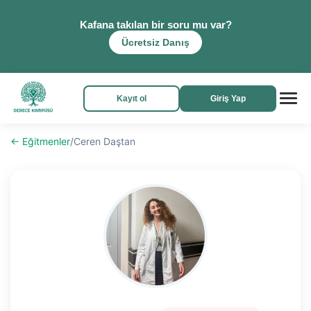
Kafana takılan bir soru mu var?
Ücretsiz Danış
Kayıt ol
Giriş Yap
← Eğitmenler
/
Ceren Daştan