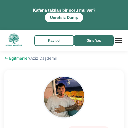
Kafana takılan bir soru mu var?
Ücretsiz Danış
Kayıt ol
Giriş Yap
← Eğitmenler
/
Aziz Daşdemir