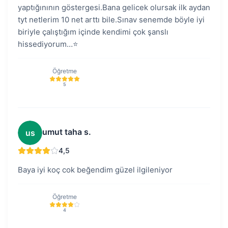
yaptığınının göstergesi.Bana gelicek olursak ilk aydan
tyt netlerim 10 net arttı bile.Sınav senemde böyle iyi
biriyle çalıştığım içinde kendimi çok şanslı
hissediyorum…⭐️
Öğretme
5
umut taha s.
us
4,5
Baya iyi koç cok beğendim güzel ilgileniyor
Öğretme
4