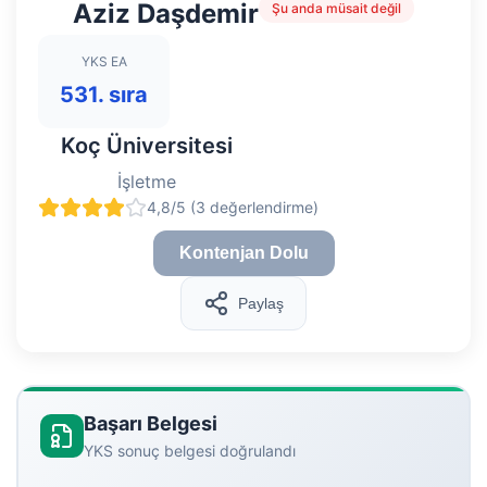
Aziz Daşdemir
Şu anda müsait değil
YKS EA
531. sıra
Koç Üniversitesi
İşletme
4,8/5 (3 değerlendirme)
Kontenjan Dolu
Paylaş
Başarı Belgesi
YKS sonuç belgesi doğrulandı