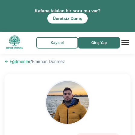
Kafana takılan bir soru mu var?
Ücretsiz Danış
Kayıt ol
Giriş Yap
← Eğitmenler
/
Emirhan Dönmez