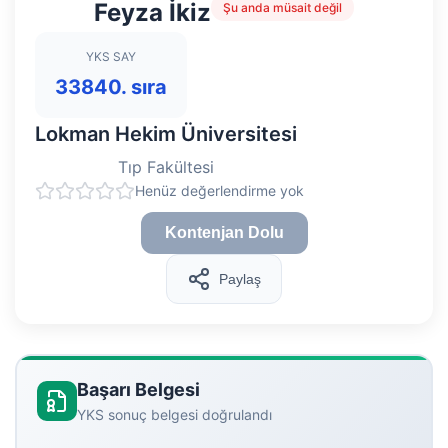
Feyza İkiz
Şu anda müsait değil
YKS SAY
33840. sıra
Lokman Hekim Üniversitesi
Tıp Fakültesi
Henüz değerlendirme yok
Kontenjan Dolu
Paylaş
Başarı Belgesi
YKS sonuç belgesi doğrulandı