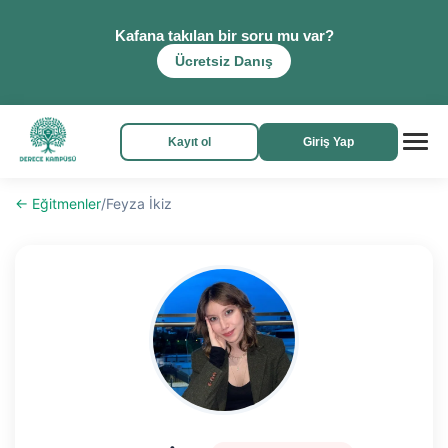
Kafana takılan bir soru mu var?
Ücretsiz Danış
Kayıt ol
Giriş Yap
← Eğitmenler
/
Feyza İkiz