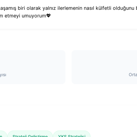
aşamış biri olarak yalnız ilerlemenin nasıl külfetli olduğunu
dım etmeyi umuyorum💖
ısı
Ort
n
Strateji Geliştirme
YKS Stratejisi