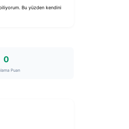
 biliyorum. Bu yüzden kendini
0
alama Puan