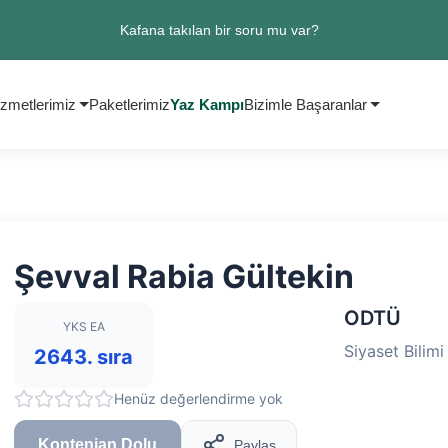
Kafana takılan bir soru mu var?
zmetlerimiz
Paketlerimiz
Yaz Kampı
Bizimle Başaranlar
Şevval Rabia Gültekin
ODTÜ
YKS EA
Siyaset Bilim
2643. sıra
Henüz değerlendirme yok
Kontenjan Dolu
Paylaş