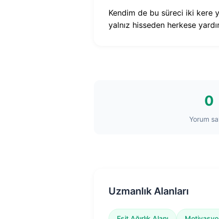
Kendim de bu süreci iki kere y
yalnız hisseden herkese yar
0
Yorum say
Uzmanlık Alanları
Eşit Ağırlık Alanı
Motivasyo