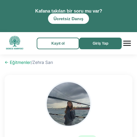
Kafana takılan bir soru mu var?
Ücretsiz Danış
Kayıt ol
Giriş Yap
← Eğitmenler
/
Zehra Sarı