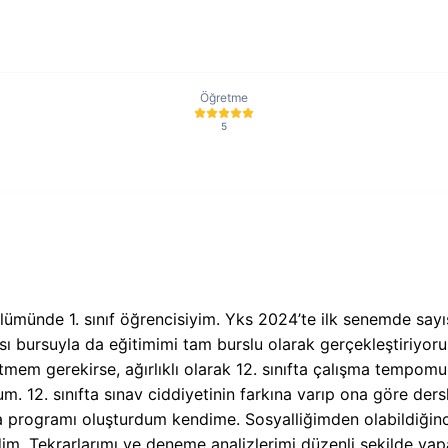
Öğretme
5
lümünde 1. sınıf öğrencisiyim. Yks 2024’te ilk senemde say
ı bursuyla da eğitimimi tam burslu olarak gerçekleştiriyor
mem gerekirse, ağırlıklı olarak 12. sınıfta çalışma tempo
. 12. sınıfta sınav ciddiyetinin farkına varıp ona göre der
a programı oluşturdum kendime. Sosyalliğimden olabildiğin
im. Tekrarlarımı ve deneme analizlerimi düzenli şekilde ya