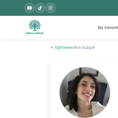
Biz Kimiz
Hi
← Eğitmenler
/
Ece Süzgün