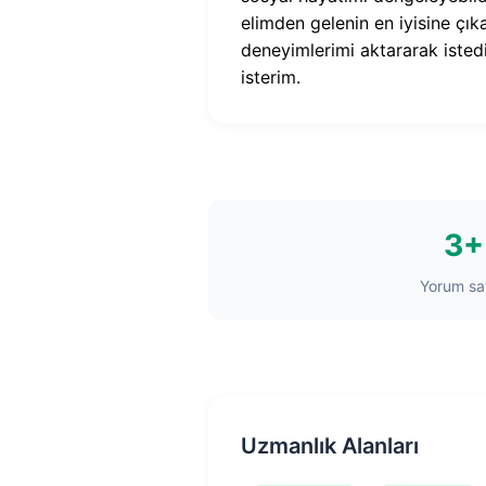
elimden gelenin en iyisine çı
deneyimlerimi aktararak iste
isterim.
3+
Yorum say
Uzmanlık Alanları