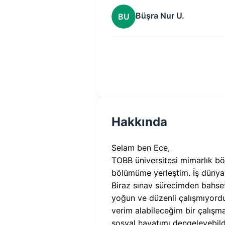
Büşra Nur U.
BU
Hakkında
Selam ben Ece,
TOBB üniversitesi mimarlık bö
bölümüme yerleştim. İş dünyas
Biraz sınav sürecimden bahset
yoğun ve düzenli çalışmıyordum
verim alabileceğim bir çalışm
sosyal hayatımı dengeleyebild