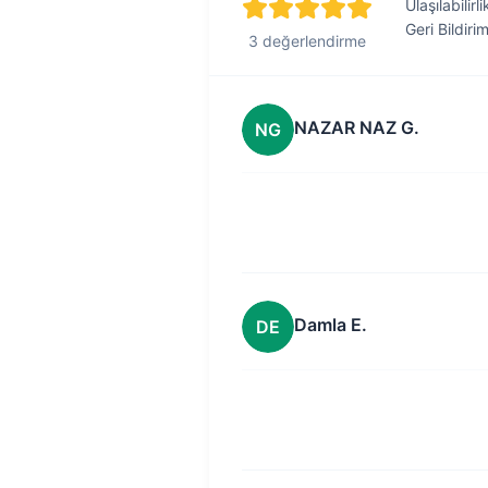
Ulaşılabilirli
Geri Bildiri
3 değerlendirme
NAZAR NAZ G.
NG
Damla E.
DE