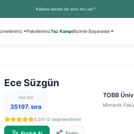
Kafana takılan bir soru mu var?
zmetlerimiz
Paketlerimiz
Yaz Kampı
Bizimle Başaranlar
Ece Süzgün
TOBB Ünive
YKS SAY
Mimarlık Fakü
35197. sıra
5,0/5 (3 değerlendirme)
Koçluk Al
Paylaş