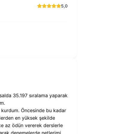
5,0
ısalda 35.197 sıralama yaparak
um.
mu kurdum. Öncesinde bu kadar
slerden en yüksek şekilde
ce az ödün vererek derslerle
parak denemelerde netlerimi