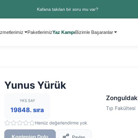
Kafana takılan bir soru mu var?
zmetlerimiz
Paketlerimiz
Yaz Kampı
Bizimle Başaranlar
Yunus Yürük
Zonguldak 
YKS SAY
Tıp Fakültesi
19848. sıra
Henüz değerlendirme yok
Kontenjan Dolu
Paylaş