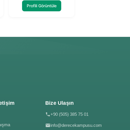
Profili Görüntüle
etişim
Bize Ulaşın
+90 (505) 385 75 01
nışma
info@derecekampusu.com