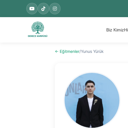
Biz Kimiz
Hi
← Eğitmenler
/
Yunus Yürük