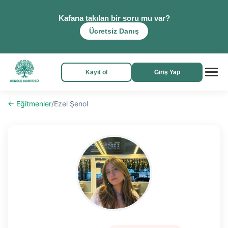
Kafana takılan bir soru mu var?
Ücretsiz Danış
Kayıt ol
Giriş Yap
← Eğitmenler
/
Ezel Şenol