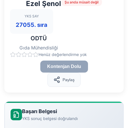
Ezel Şenol
Şu anda müsait değil
YKS SAY
27055. sıra
ODTÜ
Gıda Mühendisliği
Henüz değerlendirme yok
Kontenjan Dolu
Paylaş
Başarı Belgesi
YKS sonuç belgesi doğrulandı