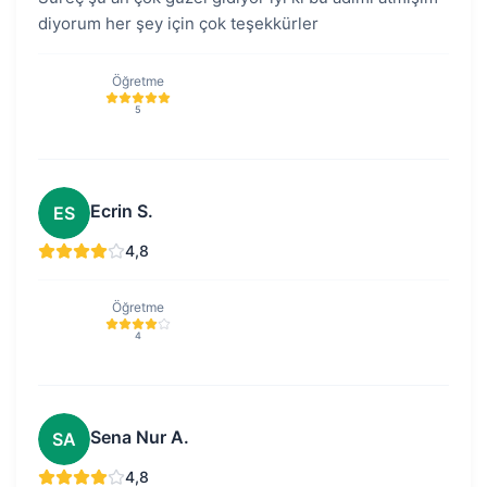
diyorum her şey için çok teşekkürler
Öğretme
5
Ecrin S.
ES
4,8
Öğretme
4
Sena Nur A.
SA
4,8