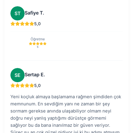
Safiye T.
ST
5,0
Öğretme
5
Sertap E.
SE
5,0
Yeni koçluk almaya başlamama rağmen şimdiden çok
memnunum. En sevdiğim yanı ne zaman bir şey
sormam gerekse anında ulaşabiliyor olmam neyi
doğru neyi yanlış yaptığımı dürüstçe görmemi
sağlıyor bu da bana inanılmaz bir güven veriyor.
Süreç şu an çok güzel gidiyor iyi ki bu adımı atmışım