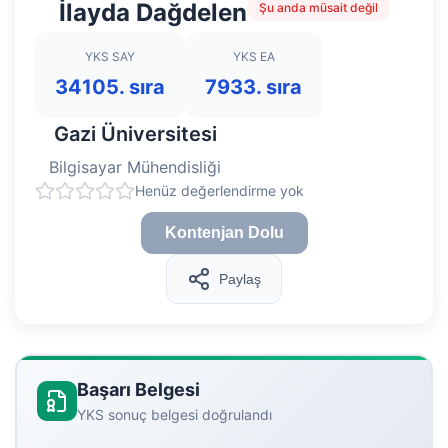
İlayda Dağdelen
Şu anda müsait değil
YKS SAY
YKS EA
34105. sıra
7933. sıra
Gazi Üniversitesi
Bilgisayar Mühendisliği
Henüz değerlendirme yok
Kontenjan Dolu
Paylaş
Başarı Belgesi
YKS sonuç belgesi doğrulandı