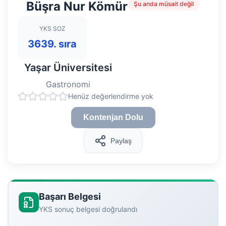
Büşra Nur Kömür
Şu anda müsait değil
YKS SOZ
3639. sıra
Yaşar Üniversitesi
Gastronomi
Henüz değerlendirme yok
Kontenjan Dolu
Paylaş
Başarı Belgesi
YKS sonuç belgesi doğrulandı