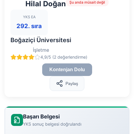
Hilal Doğan
Şu anda müsait değil
YKS EA
292. sıra
Boğaziçi Üniversitesi
İşletme
4,9/5 (2 değerlendirme)
Kontenjan Dolu
Paylaş
Başarı Belgesi
YKS sonuç belgesi doğrulandı