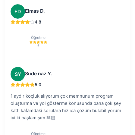
Elmas D.
ED
4,8
Öğretme
5
Sude naz Y.
SY
5,0
1 aydır koçluk alıyorum çok memnunum program
oluşturma ve yol gösterme konusunda bana çok şey
kattı kafamdaki sorulara hızlıca çözüm bulabiliyorum
iyi ki başlamışım 🫶🏻
Öğretme