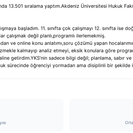
ında 13.501 sıralama yaptım.Akdeniz Üniversitesi Hukuk Fak
alışmaya başladım. 11. sınıfta çok çalışmayı 12. sınıfta ise d
ar çalışmak değil planlı,programlı ilerlemekmiş.
mdan ve online konu anlatımı,soru çözümü yapan hocalarımın
zmekle kalmayıp analiz etmeyi, eksik konulara göre progra
haline getirdim.YKS’nin sadece bilgi değil; planlama, sabır v
 sürecinde öğrenciyi yormadan ama disiplinli bir şekilde i
ısı
Ort