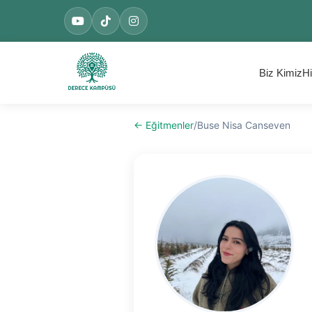
Biz Kimiz
Hi
← Eğitmenler
/
Buse Nisa Canseven