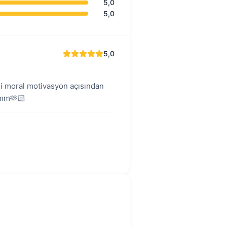
5,0
5,0
5,0
ili moral motivasyon açısından
yumm🫶🏻