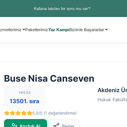
Kafana takılan bir soru mu var?
zmetlerimiz
Paketlerimiz
Yaz Kampı
Bizimle Başaranlar
Buse Nisa Canseven
Akdeniz Ün
YKS EA
Hukuk Fakülte
13501. sıra
5,0/5 (1 değerlendirme)
Koçluk Al
Paylaş