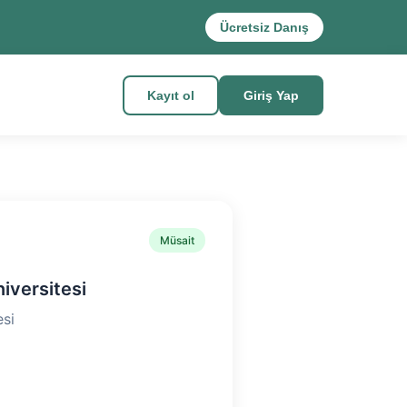
Ücretsiz Danış
Kayıt ol
Giriş Yap
Müsait
iversitesi
si