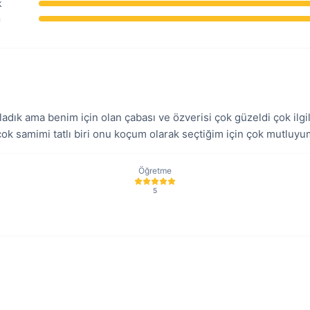
k
m
adık ama benim için olan çabası ve özverisi çok güzeldi çok ilg
 çok samimi tatlı biri onu koçum olarak seçtiğim için çok mutlu
Öğretme
5