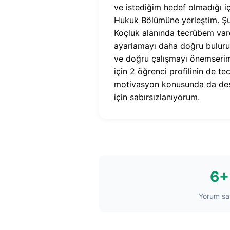
ve istediğim hedef olmadığı i
Hukuk Bölümüne yerleştim. Şu
Koçluk alanında tecrübem vard
ayarlamayı daha doğru bulurum.
ve doğru çalışmayı önemserim
için 2 öğrenci profilinin de t
motivasyon konusunda da dest
için sabırsızlanıyorum.
6+
Yorum say