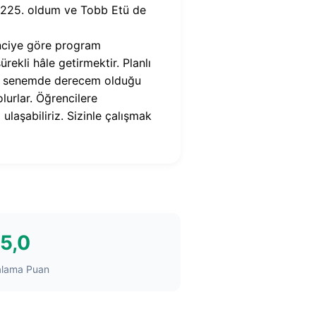
a 225. oldum ve Tobb Etü de
enciye göre program
ekli hâle getirmektir. Planlı
zun senemde derecem olduğu
lurlar. Öğrencilere
aşabiliriz. Sizinle çalışmak
5,0
alama Puan