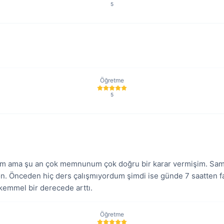
5
Öğretme
5
ştım ama şu an çok memnunum çok doğru bir karar vermişim. Sam
. Önceden hiç ders çalışmıyordum şimdi ise günde 7 saatten fa
kemmel bir derecede arttı.
Öğretme