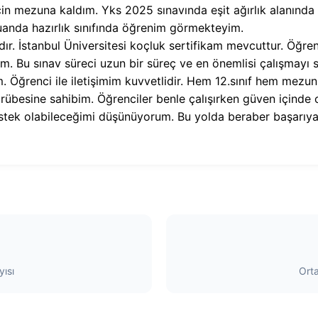
çin mezuna kaldım. Yks 2025 sınavında eşit ağırlık alanınd
anda hazırlık sınıfında öğrenim görmekteyim.
ır. İstanbul Üniversitesi koçluk sertifikam mevcuttur. Öğr
 Bu sınav süreci uzun bir süreç ve en önemlisi çalışmayı sür
. Öğrenci ile iletişimim kuvvetlidir. Hem 12.sınıf hem me
ecrübesine sahibim. Öğrenciler benle çalışırken güven içinde o
ek olabileceğimi düşünüyorum. Bu yolda beraber başarıya ul
ısı
Ort