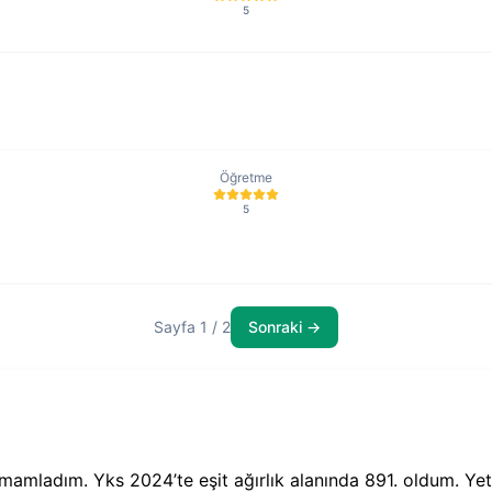
5
Öğretme
5
Sayfa 1 / 2
Sonraki →
mamladım. Yks 2024’te eşit ağırlık alanında 891. oldum. Yet