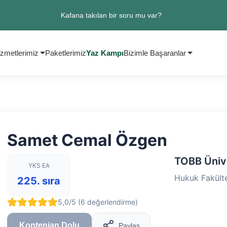
Kafana takılan bir soru mu var?
zmetlerimiz
Paketlerimiz
Yaz Kampı
Bizimle Başaranlar
Samet Cemal Özgen
TOBB Ünive
YKS EA
Hukuk Fakülte
225. sıra
5,0/5 (6 değerlendirme)
Kontenjan Dolu
Paylaş