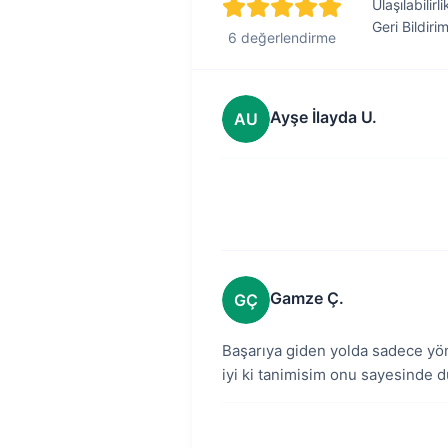
Ulaşılabilirli
Geri Bildiri
6 değerlendirme
Ayşe İlayda U.
AU
Gamze Ç.
GÇ
Başarıya giden yolda sadece yön
iyi ki tanimisim onu sayesinde d