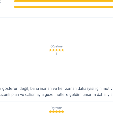
k
m
Öğretme
5
 gösteren değil, bana inanan ve her zaman daha iyisi için moti
uzenli plan ve calismayla guzel netlere geldim umarim daha iyis
Öğretme