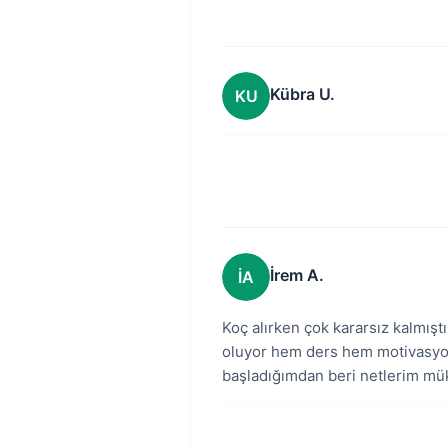
Kübra U.
KU
İrem A.
İA
Koç alırken çok kararsız kalmı
oluyor hem ders hem motivasyon
başladığımdan beri netlerim mü