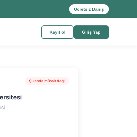
Ücretsiz Danış
Kayıt ol
Giriş Yap
Şu anda müsait değil
rsitesi
si