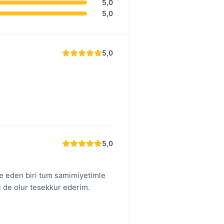
5,0
5,0
5,0
5,0
ve eden biri tum samimiyetimle
i de olur tesekkur ederim.