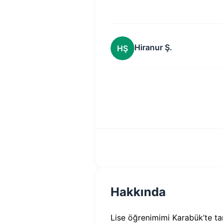
Hiranur Ş.
HŞ
Hakkında
Lise öğrenimimi Karabük’te ta