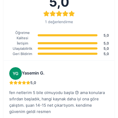
5,0
1 değerlendirme
Öğretme
5,0
Kalitesi
İletişim
5,0
Ulaşılabilirlik
5,0
Geri Bildirim
5,0
Yasemin G.
YG
5,0
fen netlerim 5 bile olmuyodu başta 😓 ama konulara
sıfırdan başladık, hangi kaynak daha iyi ona göre
çalıştım. şuan 14-15 net çıkartıyom. kendime
güvenim geldi resmen