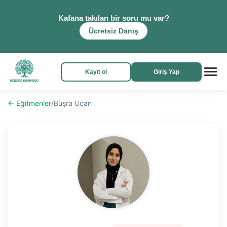
Kafana takılan bir soru mu var?
Ücretsiz Danış
Kayıt ol
Giriş Yap
← Eğitmenler
/
Büşra Uçan