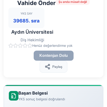
Vahide Önder
Şu anda müsait değil
YKS SAY
39685. sıra
Aydın Üniversitesi
Diş Hekimliği
Henüz değerlendirme yok
Kontenjan Dolu
Paylaş
Başarı Belgesi
YKS sonuç belgesi doğrulandı