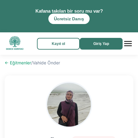
Kafana takılan bir soru mu var?
Ücretsiz Danış
Kayıt ol
Giriş Yap
← Eğitmenler
/
Vahide Önder