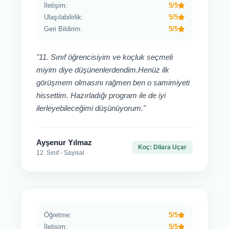
İletişim:
5/5
Ulaşılabilirlik:
5/5
Geri Bildirim:
5/5
"11. Sınıf öğrencisiyim ve koçluk seçmeli
miyim diye düşünenlerdendim.Henüz ilk
görüşmem olmasını rağmen ben o samimiyeti
hissettim. Hazırladığı program ile de iyi
ilerleyebileceğimi düşünüyorum."
Ayşenur Yılmaz
Koç: Dilara Uçar
12. Sınıf - Sayısal
Öğretme:
5/5
İletişim:
5/5