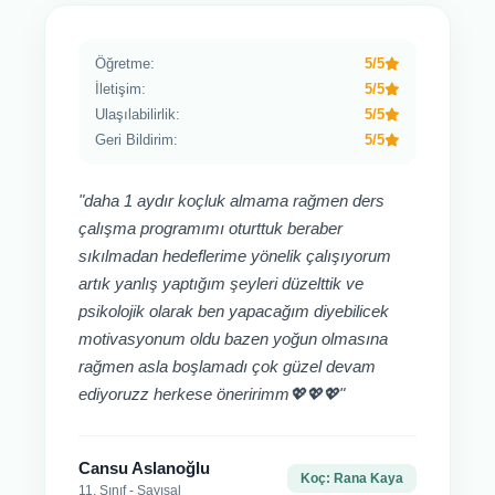
Öğretme:
5/5
İletişim:
5/5
Ulaşılabilirlik:
5/5
Geri Bildirim:
5/5
"daha 1 aydır koçluk almama rağmen ders
çalışma programımı oturttuk beraber
sıkılmadan hedeflerime yönelik çalışıyorum
artık yanlış yaptığım şeyleri düzelttik ve
psikolojik olarak ben yapacağım diyebilicek
motivasyonum oldu bazen yoğun olmasına
rağmen asla boşlamadı çok güzel devam
ediyoruzz herkese öneririmm💖💖💖"
Cansu Aslanoğlu
Koç: Rana Kaya
11. Sınıf - Sayısal