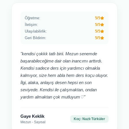
Öğretme:
5/5
İletişim:
5/5
Ulaşılabilirlik:
5/5
Geri Bildirim:
5/5
"kendisi çokkk tatlı birii. Mezun senemde
başarabileceğime dair olan inancımı arttırdı.
Kendisi sadece ders için yardımcı olmakla
kalmıyor, size hem abla hem ders koçu oluyor.
İlgi, alaka, anlayış desen hepsi en son
seviyede. Kendisi ile çalışmaktan, ondan
yardım almaktan çok mutluyum♡"
Gaye Keklik
Koç: Nazlı Türküler
Mezun - Sayısal