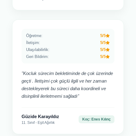
Öğretme:
5/5
İletişim:
5/5
Ulaşılabilirlik:
5/5
Geri Bildirim:
5/5
"Kocluk sürecim bekletiminde de çok üzerinde
geçti . İletişimi çok güçlü ilgili ve her zaman
destekleyerek bu süreci daha koordineli ve
disinplinli ilerletmemi sağladı"
Güzide Karayıldız
Koç: Enes Kılınç
11. Sınıf - Eşit Ağırlık