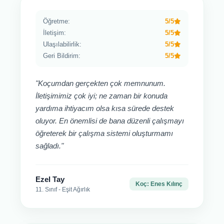
Öğretme:
5/5
İletişim:
5/5
Ulaşılabilirlik:
5/5
Geri Bildirim:
5/5
"Koçumdan gerçekten çok memnunum.
İletişimimiz çok iyi; ne zaman bir konuda
yardıma ihtiyacım olsa kısa sürede destek
oluyor. En önemlisi de bana düzenli çalışmayı
öğreterek bir çalışma sistemi oluşturmamı
sağladı."
Ezel Tay
Koç: Enes Kılınç
11. Sınıf - Eşit Ağırlık