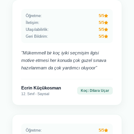
Öğretme:
5/5
İletişim:
5/5
Ulaşılabilirlik:
5/5
Geri Bildirim:
5/5
"Mükemmell bir koç iyiki seçmişim ilgisi
motive etmesi her konuda çok guzel sınava
hazırlanmam da çok yardımcı oluyoor"
Ecrin Küçükosman
Koç: Dilara Uçar
12. Sınıf - Sayısal
Öğretme:
5/5