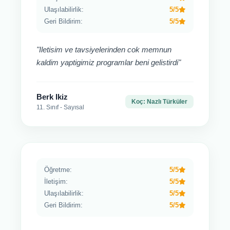
Ulaşılabilirlik:
5/5
Geri Bildirim:
5/5
"Iletisim ve tavsiyelerinden cok memnun
kaldim yaptigimiz programlar beni gelistirdi"
Berk Ikiz
Koç: Nazlı Türküler
11. Sınıf - Sayısal
Öğretme:
5/5
İletişim:
5/5
Ulaşılabilirlik:
5/5
Geri Bildirim:
5/5