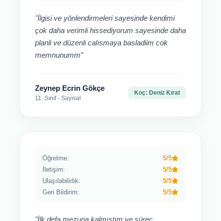
"İlgisi ve yönlendirmeleri sayesinde kendimi
çok daha verimli hissediyorum sayesinde daha
planli ve düzenli calısmaya basladiim cok
memnunumm"
Zeynep Ecrin Gökçe
Koç: Deniz Kırat
11. Sınıf - Sayısal
Öğretme:
5/5
İletişim:
5/5
Ulaşılabilirlik:
5/5
Geri Bildirim:
5/5
"İlk defa mezuna kalmıştım ve süreç