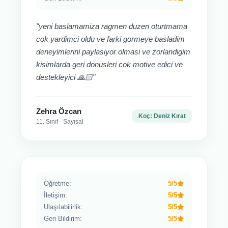
"yeni baslamamiza ragmen duzen oturtmama
cok yardimci oldu ve farki gormeye basladim
deneyimlerini paylasiyor olmasi ve zorlandigim
kisimlarda geri donusleri cok motive edici ve
destekleyici 🙏🏻"
Zehra Özcan
Koç: Deniz Kırat
11. Sınıf - Sayısal
Öğretme:
5/5
İletişim:
5/5
Ulaşılabilirlik:
5/5
Geri Bildirim:
5/5