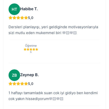
Habibe T.
HT
5,0
Dersleri planlayışı, yeri geldiginde motivasyonlarıyla
sizi mutlu eden mukemmel biri 🫶🏻🫶🏻
Öğretme
5
Zeynep B.
ZB
5,0
1 haftayı tamamladık suan cok iyi gidiyo ben kendimi
cok yakın hissediyorum🫶🏻🫶🏻