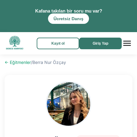
Kafana takılan bir soru mu var?
Ücretsiz Danış
Kayıt ol
Giriş Yap
← Eğitmenler
/
Berra Nur Özçay