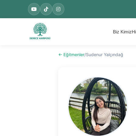
Biz Kimiz
Hi
← Eğitmenler
/
Sudenur Yalçındağ