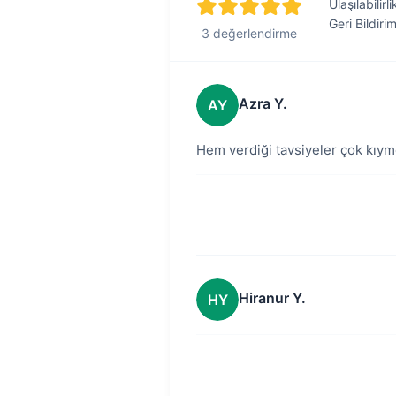
Ulaşılabilirli
Geri Bildiri
3 değerlendirme
Azra Y.
AY
Hem verdiği tavsiyeler çok kıyme
Hiranur Y.
HY