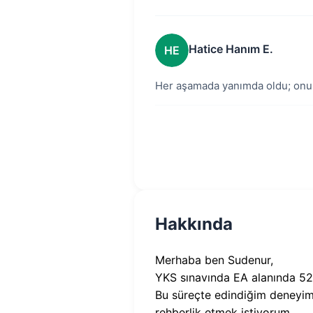
Hatice Hanım E.
HE
Her aşamada yanımda oldu; onun
Hakkında
Merhaba ben Sudenur,
YKS sınavında EA alanında 522
Bu süreçte edindiğim deneyimle
rehberlik etmek istiyorum.