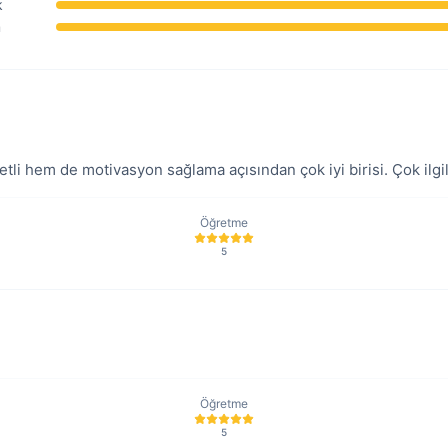
k
m
tli hem de motivasyon sağlama açısından çok iyi birisi. Çok ilgili
Öğretme
5
Öğretme
5