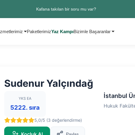
Kafana takılan bir soru mu var?
zmetlerimiz
Paketlerimiz
Yaz Kampı
Bizimle Başaranlar
Sudenur Yalçındağ
İstanbul Ü
YKS EA
Hukuk Fakülte
5222. sıra
5,0/5 (3 değerlendirme)
Koçluk Al
Paylaş