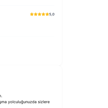
5,0
m.
laşma yolculuğunuzda sizlere