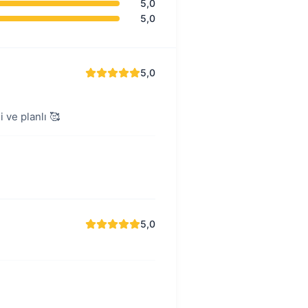
5,0
5,0
5,0
 ve planlı 🥰
5,0