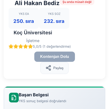
Ali Hakan Bediz
Şu anda müsait değil
YKS EA
YKS SOZ
250. sıra
232. sıra
Koç Üniversitesi
İşletme
5,0/5 (1 değerlendirme)
Kontenjan Dolu
Paylaş
Başarı Belgesi
YKS sonuç belgesi doğrulandı