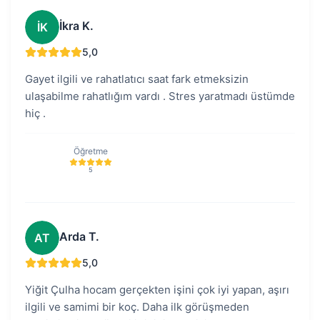
İkra K.
İK
5,0
Gayet ilgili ve rahatlatıcı saat fark etmeksizin
ulaşabilme rahatlığım vardı . Stres yaratmadı üstümde
hiç .
Öğretme
5
Arda T.
AT
5,0
Yiğit Çulha hocam gerçekten işini çok iyi yapan, aşırı
ilgili ve samimi bir koç. Daha ilk görüşmeden