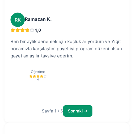
Ramazan K.
RK
4,0
Ben bir aylık denemek için koçluk arıyordum ve Yiğit
hocamızla karşılaştım gayet iyi program düzeni olsun
gayet anlaşılır tavsiye ederim.
Öğretme
4
Sayfa 1 / 6
Sonraki →