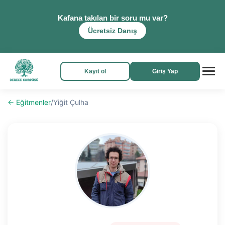
Kafana takılan bir soru mu var?
Ücretsiz Danış
Kayıt ol
Giriş Yap
← Eğitmenler
/
Yiğit Çulha